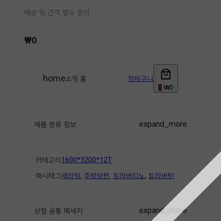
배송 및 견적 별도 문의
₩
0
home
쇼핑 홈
|
장바구니
0
₩0
expand_more
제품 분류 정보
·ㅤ카테고리ㅤ
1600*3200*12T
·ㅤ해시태그ㅤ
세라믹
, 
주방상판
, 
트라버티노
, 
트라버틴
expand_more
상점 공통 메세지