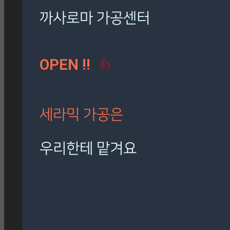
로마 팬텀 아이보리
(7)
밸롭
(3)
보아비스타
(3)
시공사례
(41)
칸스톤
(15)
까사로마 가공센터
트라버티노 아이보리
(5)
OPEN !!
👍
[시공사례] 하남 로마 팬
텀 아이보리
현장 : 하남 제품명 : 로마
팬텀 아이보리
세라믹 가공은
Posted
8월 7, 2026
우리한테 맡겨요
[시공사례] 잠실 래미안 로
마 팬텀 아이보리
재단, 타공, 고스라, 졸리컷, 연마 등
현장 : 잠실 래미안 아파트
정확하고 신속하게 작업해 드립니다.
제품명 : 로마 팬텀 아이보리
Posted
8월 7, 2026
🎁 설비 소개