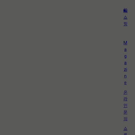
🛍️
쇼
핑
M
a
g
a
zi
n
e
온
라
인
문
의
쇼