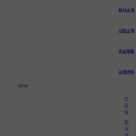
회사소개
사업소개
주요제품
고객센터
close
인
사
말
회
사
연