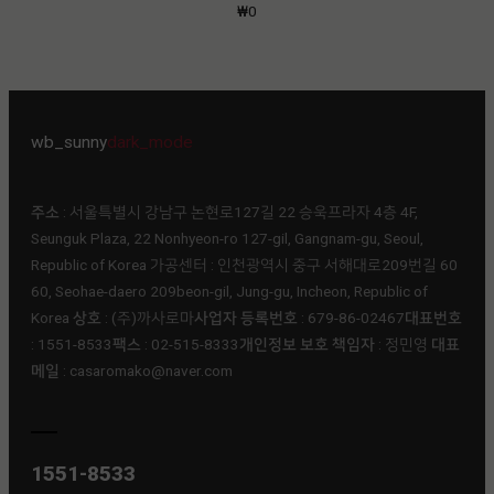
₩
0
wb_sunny
dark_mode
주소
: 서울특별시 강남구 논현로127길 22 승욱프라자 4층 4F,
Seunguk Plaza, 22 Nonhyeon-ro 127-gil, Gangnam-gu, Seoul,
Republic of Korea 가공센터 : 인천광역시 중구 서해대로209번길 60
60, Seohae-daero 209beon-gil, Jung-gu, Incheon, Republic of
Korea
상호
: (주)까사로마ㅤ
사업자 등록번호
: 679-86-02467ㅤ
대표번호
: 1551-8533ㅤ
팩스
: 02-515-8333ㅤ
개인정보 보호 책임자
: 정민영 ㅤ
대표
메일
: casaromako@naver.com
1551-8533