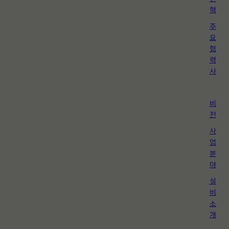
혁
주
요
협
력
사
비
전
사
업
분
야
설
비
소
개