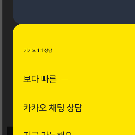
[시공사례] 우장산 힐스테이
트 로마 팬텀 아이보리
현장 : 우장산 힐스테이트 아
파트 제품명 : 로마 팬텀 아
이보리
Posted
8월 7, 2026
카카오 1:1 상담
[시공사례] 수유동 현대빌
라 로마 팬텀 아이보리
보다 빠른
─
현장 : 수유동 현대빌라 제
품명 : 로마 팬텀 아이보리
Posted
8월 7, 2026
카카오 채팅 상담