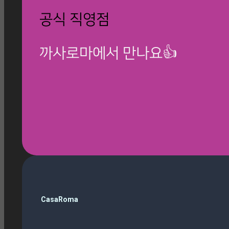
공식 직영점
까사로마에서 만나요👍
🎁 칸스톤 제품보기
검
CasaRoma
색
ballop
(3)
Magazine
(10)
Roma Phantom Ivory
(7)
travertino ivory
(6)