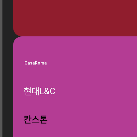
🎁 쇼룸 방문 예약하기
CasaRoma
현대L&C
글 찾기
칸스톤