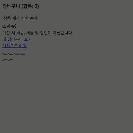
장바구니
(항목: 0)
상품
세부 사항
총계
소계
₩0
장
계산 시 배송, 세금 및 할인이 계산됩니다.
바
내 장바구니 보기
구
계산으로 이동
니
에
담
긴
상
품