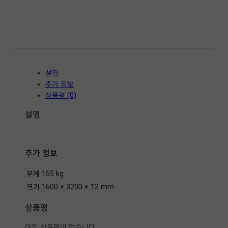
A
V
E
R
T
I
설명
N
추가 정보
O
상품평 (0)
I
V
설명
O
R
Y
추가 정보
(
트
무게
155 kg
라
버
크기
1600 × 3200 × 12 mm
티
상품평
노
아
아직 상품평이 없습니다.