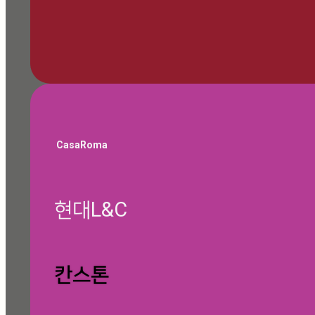
🎁 쇼룸 방문 예약하기
CasaRoma
현대L&C
글 찾기
칸스톤