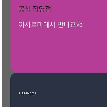
공식 직영점
까사로마에서 만나요👍
🎁 칸스톤 제품보기
검
CasaRoma
색
Beverly Gold
(1)
Magazine
(10)
Marfil
(1)
Roma Phantom Grey
(1)