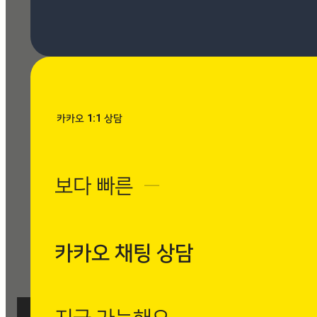
[시공사례] 동탄 오량듀크 2
차 마필
현장 : 동탄 오량듀크 2차 제
품명 : Marfil 마필
Posted
7월 9, 2026
카카오 1:1 상담
[시공사례] 가락동 동궁리치웰
아파트 로마 팬텀 아이보리
보다 빠른
─
현장 : 가락동 동궁리치웰 아파
트 제품명 : Roma Phantom
Ivory 로마 팬텀 아이보리
Posted
7월 9, 2026
카카오 채팅 상담