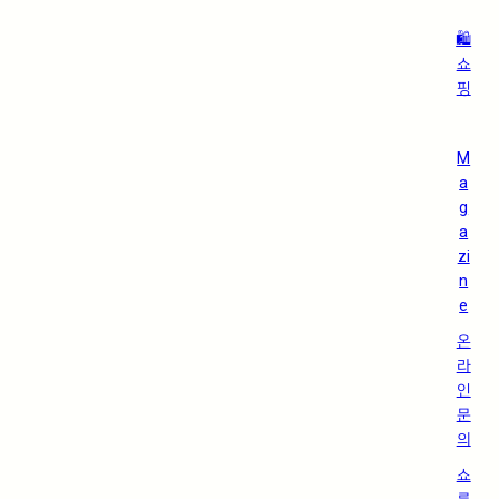
🛍️
쇼
핑
M
a
g
a
zi
n
e
온
라
인
문
의
쇼