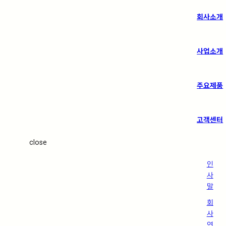
회사소개
사업소개
주요제품
고객센터
close
인
사
말
회
사
연