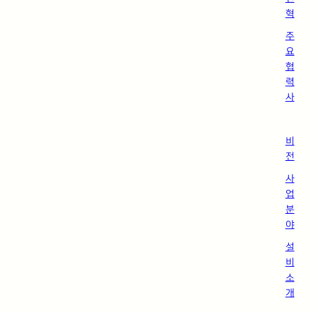
혁
주
요
협
력
사
비
전
사
업
분
야
설
비
소
개