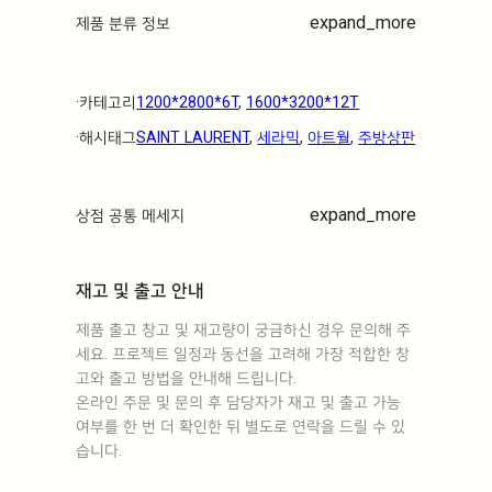
expand_more
제품 분류 정보
·ㅤ카테고리ㅤ
1200*2800*6T
, 
1600*3200*12T
·ㅤ해시태그ㅤ
SAINT LAURENT
, 
세라믹
, 
아트월
, 
주방상판
expand_more
상점 공통 메세지
재고 및 출고 안내
제품 출고 창고 및 재고량이 궁금하신 경우 문의해 주
세요. 프로젝트 일정과 동선을 고려해 가장 적합한 창
고와 출고 방법을 안내해 드립니다.
온라인 주문 및 문의 후 담당자가 재고 및 출고 가능
여부를 한 번 더 확인한 뒤 별도로 연락을 드릴 수 있
습니다.