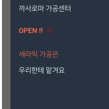
Roma Phantom Ivory
(1)
로마 팬텀 아이보리
(1)
마필
(1)
까사로마 가공센터
버버리 골드
(1)
시공사례
(5)
칸스톤
(1)
OPEN !!
👍
[시공사례] 잠원 훼밀리 아파트 칸스톤 타히티안크
림
현장 : 잠원 훼밀리 아파트 제품명 : 칸스톤 타히티안
크
세라믹 가공은
Posted
7월 27, 2026
우리한테 맡겨요
[시공사례] 신도림 아파트 버
버리 골드
재단, 타공, 고스라, 졸리컷, 연마 등
현장 : 신도림 아파트 제품명 :
정확하고 신속하게 작업해 드립니다.
Beverly Gold 버버리 골드
Posted
7월 27, 2026
🎁 설비 소개