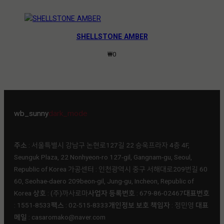
SHELLSTONE AMBER
₩
0
wb_sunny
dark_mode
주소
: 서울특별시 강남구 논현로127길 22 승욱프라자 4층 4F,
Seunguk Plaza, 22 Nonhyeon-ro 127-gil, Gangnam-gu, Seoul,
Republic of Korea 가공센터 : 인천광역시 중구 서해대로209번길 60
60, Seohae-daero 209beon-gil, Jung-gu, Incheon, Republic of
Korea
상호
: (주)까사로마ㅤ
사업자 등록번호
: 679-86-02467ㅤ
대표번호
: 1551-8533ㅤ
팩스
: 02-515-8333ㅤ
개인정보 보호 책임자
: 정민영 ㅤ
대표
메일
: casaromako@naver.com