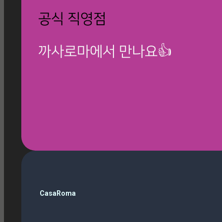
공식 직영점
까사로마에서 만나요👍
🎁 칸스톤 제품보기
검
CasaRoma
색
ballop
(3)
Magazine
(10)
Roma Phantom Ivory
(7)
travertino ivory
(6)