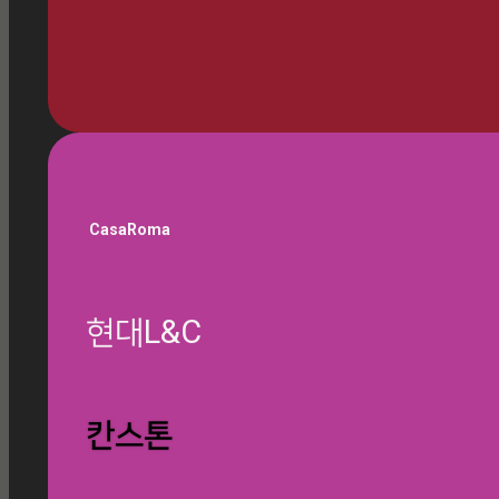
🎁 쇼룸 방문 예약하기
CasaRoma
현대L&C
글 찾기
칸스톤