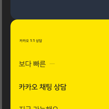
[시공사례] 우장산 힐스테이
트 로마 팬텀 아이보리
현장 : 우장산 힐스테이트 아
파트 제품명 : 로마 팬텀 아
이보리
Posted
8월 7, 2026
카카오 1:1 상담
[시공사례] 수유동
현대빌라 로마 팬텀
보다 빠른
─
아이보리
현장 : 수유동 현대빌
라 제품명 : 로마 팬
텀 아이보리
카카오 채팅 상담
Posted
8월 7, 2026