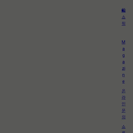
🛍️
쇼
핑
M
a
g
a
zi
n
e
온
라
인
문
의
쇼