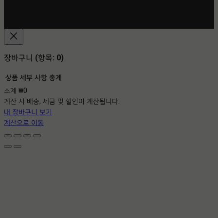
장바구니
(항목: 0)
상품
세부 사항
총계
소계
₩0
장
계산 시 배송, 세금 및 할인이 계산됩니다.
바
내 장바구니 보기
구
계산으로 이동
니
에
담
긴
상
품