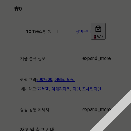
₩
0
home
쇼핑 홈
|
장바구니
0
₩0
expand_more
제품 분류 정보
·ㅤ카테고리ㅤ
600*600
, 
이태리 타일
·ㅤ해시태그ㅤ
GRACE
, 
이태리타일
, 
타일
, 
포세린타일
expand_more
상점 공통 메세지
재고 및 출고 안내