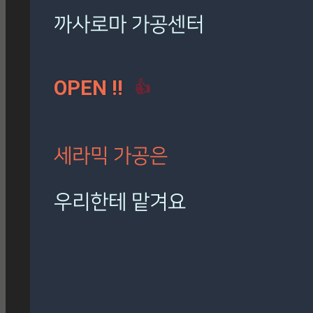
로마 팬텀 아이보리
(7)
밸롭
(3)
보아비스타
(3)
시공사례
(41)
칸스톤
(15)
까사로마 가공센터
트라버티노 아이보리
(5)
OPEN !!
👍
[시공사례] 하남 로마 팬
텀 아이보리
현장 : 하남 제품명 : 로마
팬텀 아이보리
세라믹 가공은
Posted
8월 7, 2026
우리한테 맡겨요
[시공사례] 잠실 래미안 로
마 팬텀 아이보리
재단, 타공, 고스라, 졸리컷, 연마 등
현장 : 잠실 래미안 아파트
정확하고 신속하게 작업해 드립니다.
제품명 : 로마 팬텀 아이보리
Posted
8월 7, 2026
🎁 설비 소개