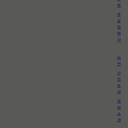
혁
주
요
협
력
사
비
전
사
업
분
야
설
비
소
개