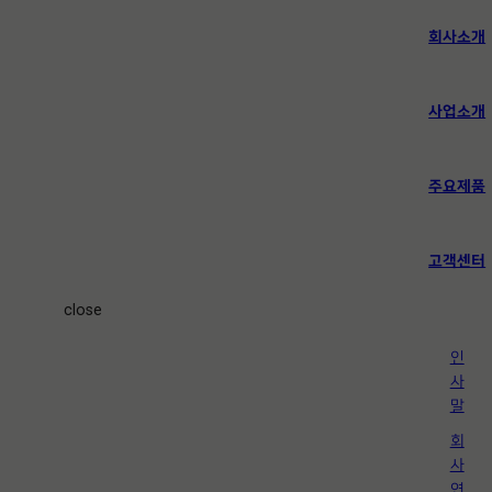
회사소개
사업소개
주요제품
고객센터
close
인
사
말
회
사
연