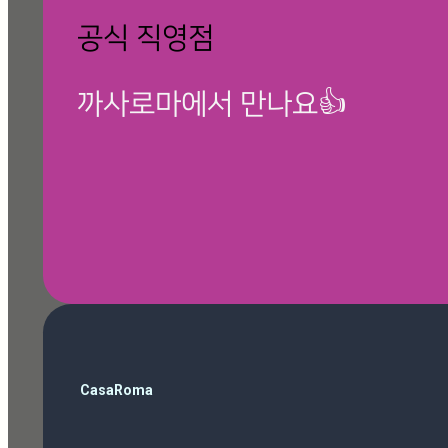
공식 직영점
까사로마에서 만나요👍
🎁 칸스톤 제품보기
검
CasaRoma
색
ballop
(3)
Magazine
(10)
Roma Phantom Ivory
(7)
travertino ivory
(6)