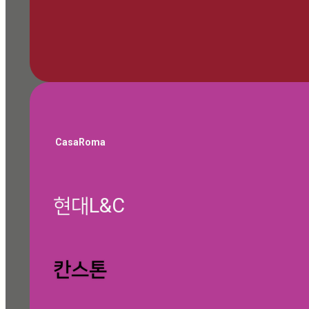
🎁 쇼룸 방문 예약하기
CasaRoma
현대L&C
글 찾기
칸스톤