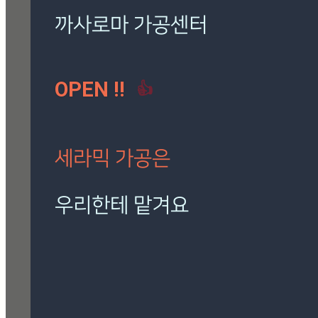
로마 팬텀 아이보리
(7)
밸롭
(3)
보아비스타
(3)
시공사례
(41)
칸스톤
(15)
까사로마 가공센터
트라버티노 아이보리
(5)
OPEN !!
👍
[시공사례] 하남
로마 팬텀 아이보
리
현장 : 하남 제품
세라믹 가공은
명 : 로마 팬텀 아
이보리
Posted
8월 7, 2026
우리한테 맡겨요
[시공사례] 잠실 래미안 로
재단, 타공, 고스라, 졸리컷, 연마 등
마 팬텀 아이보리
정확하고 신속하게 작업해 드립니다.
현장 : 잠실 래미안 아파트
제품명 : 로마 팬텀 아이보리
🎁 설비 소개
Posted
8월 7, 2026