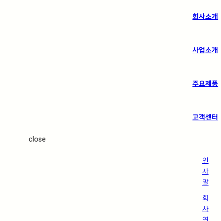
회사소개
사업소개
주요제품
고객센터
close
인
사
말
회
사
연