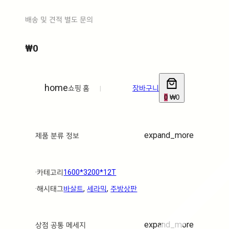
배송 및 견적 별도 문의
₩
0
home
쇼핑 홈
|
장바구니
0
₩0
expand_more
제품 분류 정보
·ㅤ카테고리ㅤ
1600*3200*12T
·ㅤ해시태그ㅤ
바살트
, 
세라믹
, 
주방상판
expand_more
상점 공통 메세지