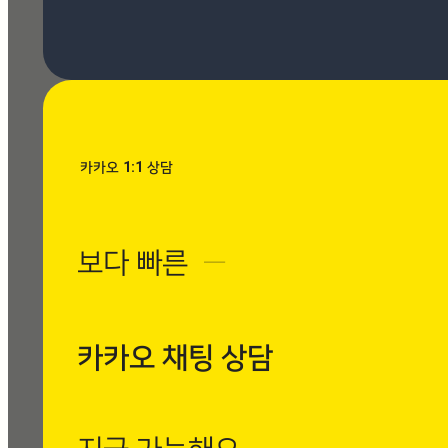
[시공사례] 우장산 힐스테이
트 로마 팬텀 아이보리
현장 : 우장산 힐스테이트 아
파트 제품명 : 로마 팬텀 아
이보리
카카오 1:1 상담
Posted
8월 7, 2026
보다 빠른
─
[시공사례] 수유동 현대빌
라 로마 팬텀 아이보리
현장 : 수유동 현대빌라 제
품명 : 로마 팬텀 아이보리
카카오 채팅 상담
Posted
8월 7, 2026