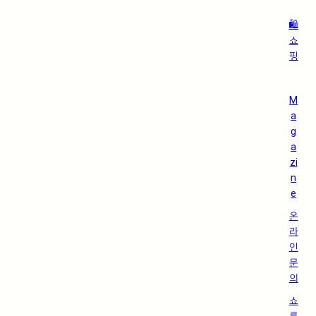
🛍️
쇼
핑
M
a
g
a
zi
n
e
온
라
인
문
의
쇼