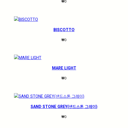
₩
0
BISCOTTO
₩
0
MARE LIGHT
₩
0
SAND STONE GREY(샌드스톤 그레이)
₩
0