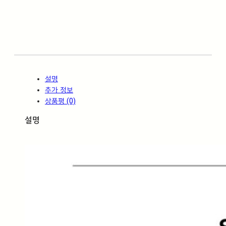
A
S
A
L
T
G
R
설명
E
추가 정보
Y
상품평 (0)
(
바
설명
살
트
그
레
이
)
수
량