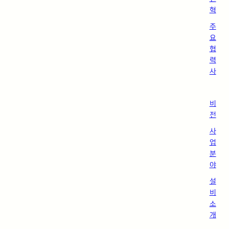
혁
주
요
협
력
사
비
전
사
업
분
야
설
비
소
개