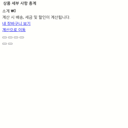
상품
세부 사항
총계
소계
₩0
장
계산 시 배송, 세금 및 할인이 계산됩니다.
바
내 장바구니 보기
구
계산으로 이동
니
에
담
긴
상
품