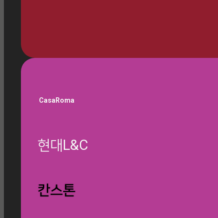
🎁 쇼룸 방문 예약하기
CasaRoma
현대L&C
글 찾기
칸스톤