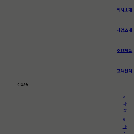
회사소개
사업소개
주요제품
고객센터
close
인
사
말
회
사
연