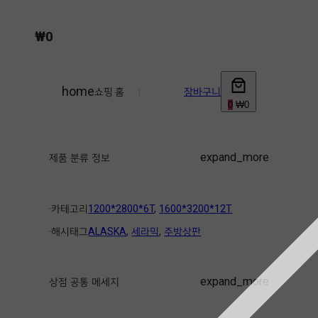
₩
0
home
쇼핑 홈
|
장바구니
0
₩0
expand_more
제품 분류 정보
·ㅤ카테고리ㅤ
1200*2800*6T
, 
1600*3200*12T
·ㅤ해시태그ㅤ
ALASKA
, 
세라믹
, 
주방상판
expand_more
상점 공통 메세지