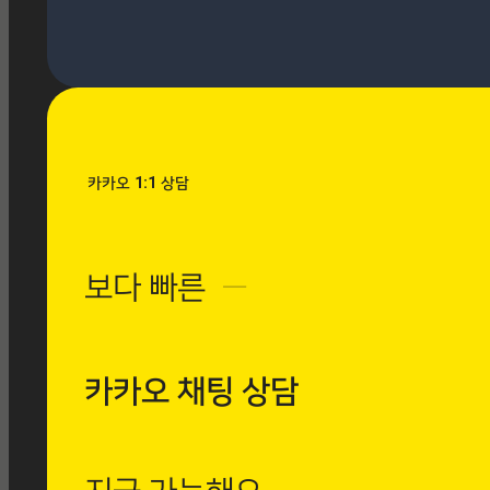
[시공사례] 우장산 힐스테이
트 로마 팬텀 아이보리
현장 : 우장산 힐스테이트 아
파트 제품명 : 로마 팬텀 아
이보리
Posted
8월 7, 2026
카카오 1:1 상담
[시공사례] 수유동
현대빌라 로마 팬텀
보다 빠른
─
아이보리
현장 : 수유동 현대빌
라 제품명 : 로마 팬
텀 아이보리
카카오 채팅 상담
Posted
8월 7, 2026