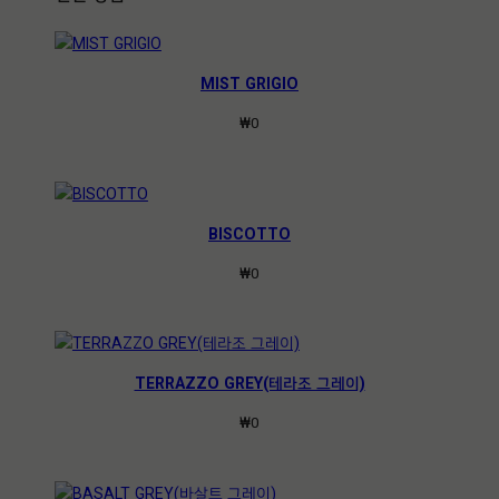
MIST GRIGIO
₩
0
BISCOTTO
₩
0
TERRAZZO GREY(테라조 그레이)
₩
0