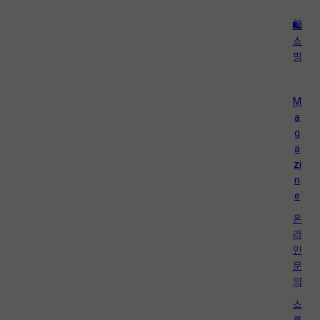
🛍️
쇼
핑
M
a
g
a
zi
n
e
온
라
인
문
의
쇼