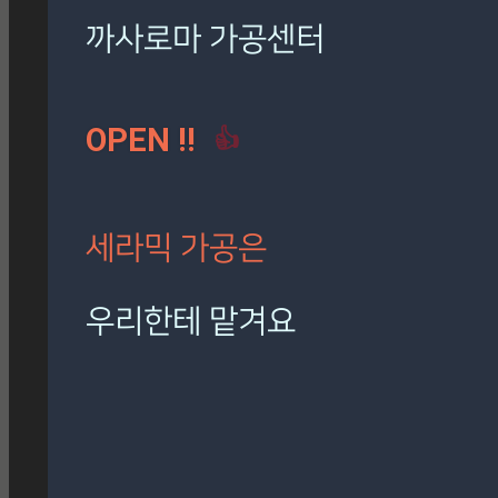
로마 팬텀 아이보리
(7)
밸롭
(3)
보아비스타
(3)
시공사례
(41)
칸스톤
(15)
까사로마 가공센터
트라버티노 아이보리
(5)
OPEN !!
👍
[시공사례] 하남 로마 팬
텀 아이보리
현장 : 하남 제품명 : 로마
팬텀 아이보리
세라믹 가공은
Posted
8월 7, 2026
우리한테 맡겨요
[시공사례] 잠실 래미안 로
마 팬텀 아이보리
재단, 타공, 고스라, 졸리컷, 연마 등
현장 : 잠실 래미안 아파트
정확하고 신속하게 작업해 드립니다.
제품명 : 로마 팬텀 아이보리
Posted
8월 7, 2026
🎁 설비 소개