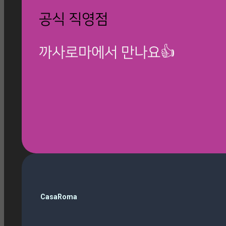
공식 직영점
까사로마에서 만나요👍
🎁 칸스톤 제품보기
검
CasaRoma
색
ballop
(3)
Magazine
(10)
Roma Phantom Ivory
(7)
travertino ivory
(6)