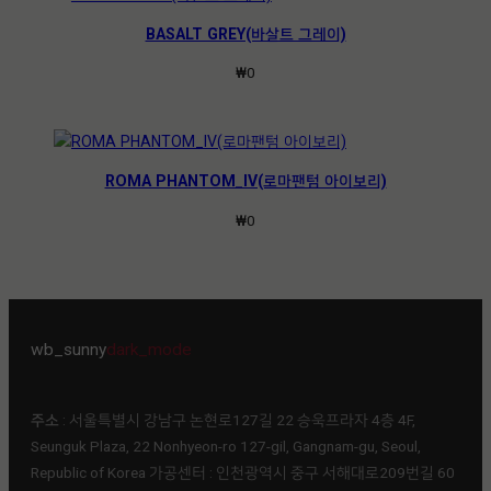
BASALT GREY(바살트 그레이)
₩
0
ROMA PHANTOM_IV(로마팬텀 아이보리)
₩
0
wb_sunny
dark_mode
주소
: 서울특별시 강남구 논현로127길 22 승욱프라자 4층 4F,
Seunguk Plaza, 22 Nonhyeon-ro 127-gil, Gangnam-gu, Seoul,
Republic of Korea 가공센터 : 인천광역시 중구 서해대로209번길 60