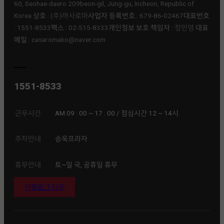
60, Seohae-daero 209beon-gil, Jung-gu, Incheon, Republic of
Korea
상호
: (주)까사로마ㅤ
사업자 등록번호
: 679-86-02467ㅤ
대표번호
: 1551-8533ㅤ
팩스
: 02-515-8333ㅤ
개인정보 보호 책임자
: 정민영 ㅤ
대표
메일
: casaromako@naver.com
1551-8533
근무시간
AM 09 : 00 ~ 17 : 00 / 점심시간 12 ~ 14시
주차안내
승욱프라자
휴무안내
토~일 국, 공휴일 휴무
카탈로그 다운