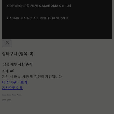
COPYRIGHT © 2026
CASAROMA Co., Ltd
CASAROMA INC. ALL RIGHTS RESERVED.
장바구니
(항목: 0)
상품
세부 사항
총계
소계
₩0
장
계산 시 배송, 세금 및 할인이 계산됩니다.
바
내 장바구니 보기
구
계산으로 이동
니
에
담
긴