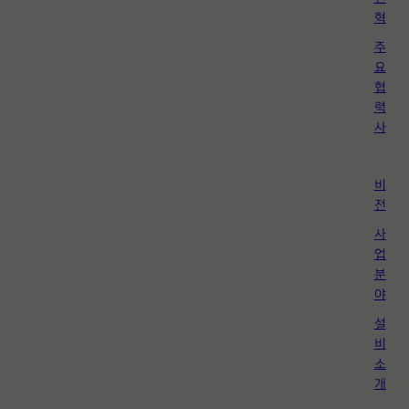
혁
주
요
협
력
사
비
전
사
업
분
야
설
비
소
개