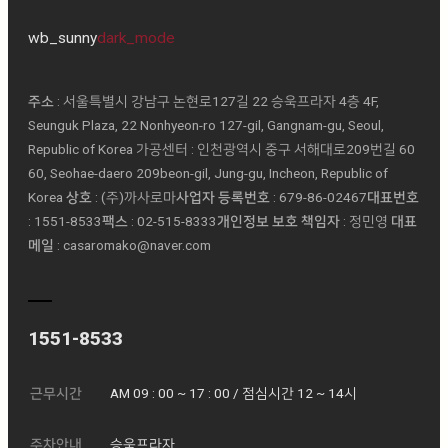
wb_sunny
dark_mode
주소
: 서울특별시 강남구 논현로127길 22 승욱프라자 4층 4F,
Seunguk Plaza, 22 Nonhyeon-ro 127-gil, Gangnam-gu, Seoul,
Republic of Korea 가공센터 : 인천광역시 중구 서해대로209번길 60
60, Seohae-daero 209beon-gil, Jung-gu, Incheon, Republic of
Korea
상호
: (주)까사로마ㅤ
사업자 등록번호
: 679-86-02467ㅤ
대표번호
: 1551-8533ㅤ
팩스
: 02-515-8333ㅤ
개인정보 보호 책임자
: 정민영 ㅤ
대표
메일
: casaromako@naver.com
1551-8533
근무시간
AM 09 : 00 ~ 17 : 00 / 점심시간 12 ~ 14시
주차안내
승욱프라자