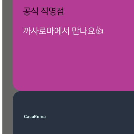
공식 직영점
까사로마에서 만나요👍
🎁 칸스톤 제품보기
검
CasaRoma
색
ballop
(3)
Magazine
(10)
Roma Phantom Ivory
(7)
travertino ivory
(6)