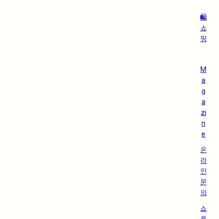
🛍️
쇼
핑
M
a
g
a
zi
n
e
온
라
인
문
의
쇼