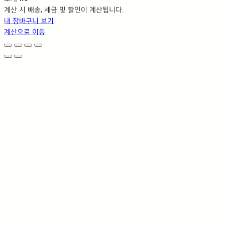
장
계산 시 배송, 세금 및 할인이 계산됩니다.
바
내 장바구니 보기
구
계산으로 이동
니
에
담
긴
상
품