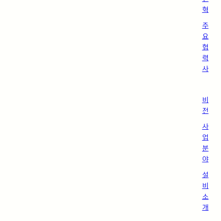
혁
주
요
협
력
사
비
전
사
업
분
야
설
비
소
개