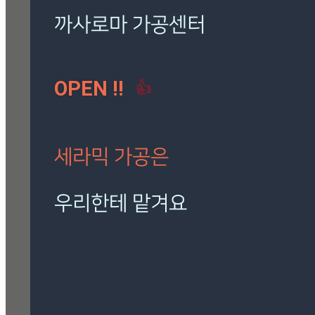
로마 팬텀 아이보리
(7)
밸롭
(3)
보아비스타
(3)
시공사례
(41)
칸스톤
(15)
까사로마 가공센터
트라버티노 아이보리
(5)
OPEN !!
👍
[시공사례] 하남 로마 팬
텀 아이보리
현장 : 하남 제품명 : 로마
팬텀 아이보리
세라믹 가공은
Posted
8월 7, 2026
우리한테 맡겨요
[시공사례] 잠실 래미안 로
마 팬텀 아이보리
재단, 타공, 고스라, 졸리컷, 연마 등
현장 : 잠실 래미안 아파트
정확하고 신속하게 작업해 드립니다.
제품명 : 로마 팬텀 아이보리
Posted
8월 7, 2026
🎁 설비 소개