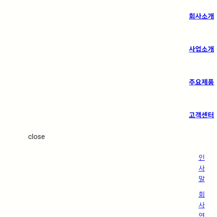
회사소개
사업소개
주요제품
고객센터
close
인
사
말
회
사
연