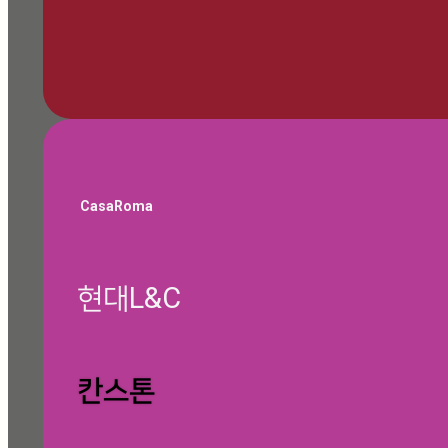
🎁 쇼룸 방문 예약하기
CasaRoma
현대L&C
글 찾기
칸스톤