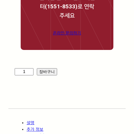
터(1551-8533)로 연락
주세요
온라인 문의하기
플
장바구니
루
토
_
B
L
6
0
설명
0
추가 정보
*