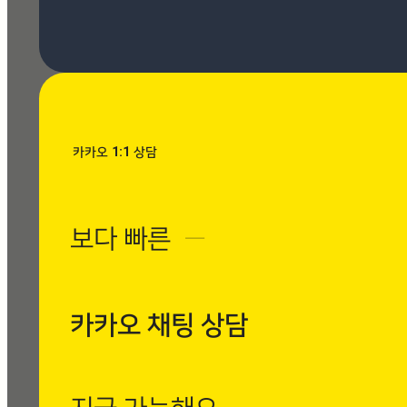
[시공사례] 우장산 힐스테이
트 로마 팬텀 아이보리
현장 : 우장산 힐스테이트 아
파트 제품명 : 로마 팬텀 아
이보리
Posted
8월 7, 2026
카카오 1:1 상담
[시공사례] 수유동
현대빌라 로마 팬텀
보다 빠른
─
아이보리
현장 : 수유동 현대빌
라 제품명 : 로마 팬
텀 아이보리
카카오 채팅 상담
Posted
8월 7, 2026