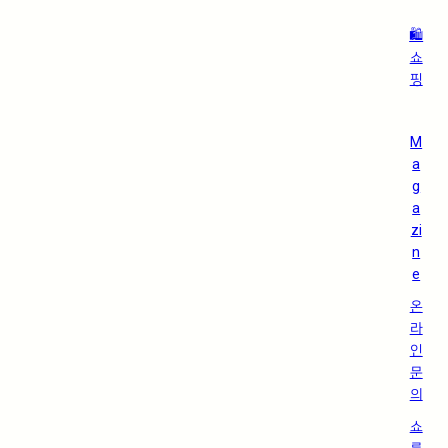
🛍️
쇼
핑
M
a
g
a
zi
n
e
온
라
인
문
의
쇼