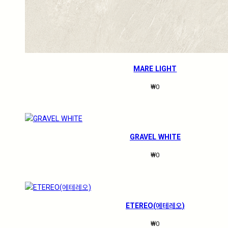
MARE LIGHT
₩
0
GRAVEL WHITE
₩
0
ETEREO(에테레오)
₩
0