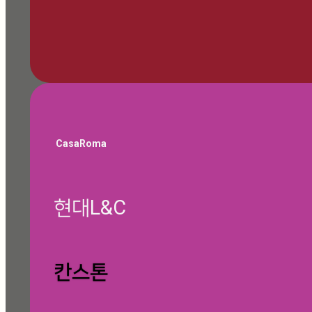
🎁 쇼룸 방문 예약하기
CasaRoma
현대L&C
글 찾기
칸스톤