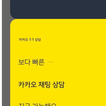
[시공사례] 우장산 힐스테이
트 로마 팬텀 아이보리
현장 : 우장산 힐스테이트 아
파트 제품명 : 로마 팬텀 아
이보리
Posted
8월 7, 2026
카카오 1:1 상담
[시공사례] 수유동
현대빌라 로마 팬텀
보다 빠른
─
아이보리
현장 : 수유동 현대빌
라 제품명 : 로마 팬
텀 아이보리
카카오 채팅 상담
Posted
8월 7, 2026