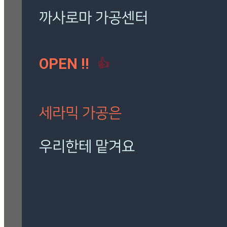
로마 팬텀 아이보리
(7)
밸롭
(3)
보아비스타
(3)
시공사례
(41)
칸스톤
(15)
까사로마 가공센터
트라버티노 아이보리
(5)
OPEN !!
👍
[시공사례] 하남 로마 팬
텀 아이보리
현장 : 하남 제품명 : 로마
팬텀 아이보리
세라믹 가공은
Posted
8월 7, 2026
우리한테 맡겨요
[시공사례] 잠실 래미안 로
마 팬텀 아이보리
재단, 타공, 고스라, 졸리컷, 연마 등
현장 : 잠실 래미안 아파트
정확하고 신속하게 작업해 드립니다.
제품명 : 로마 팬텀 아이보리
Posted
8월 7, 2026
🎁 설비 소개