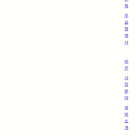
혁
주
요
협
력
사
비
전
사
업
분
야
설
비
소
개