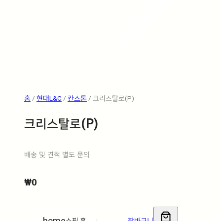
홈
/
현대L&C
/
칸스톤
/ 크리스탈로(P)
크리스탈로(P)
배송 및 견적 별도 문의
₩
0
home
쇼핑 홈
|
장바구니