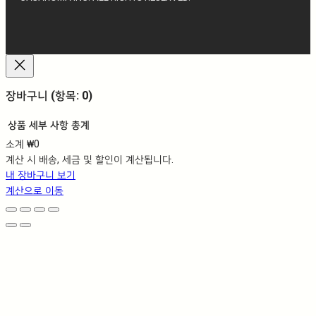
장바구니
(항목: 0)
상품
세부 사항
총계
소계
₩0
장
계산 시 배송, 세금 및 할인이 계산됩니다.
바
내 장바구니 보기
구
계산으로 이동
니
에
담
긴
상
품