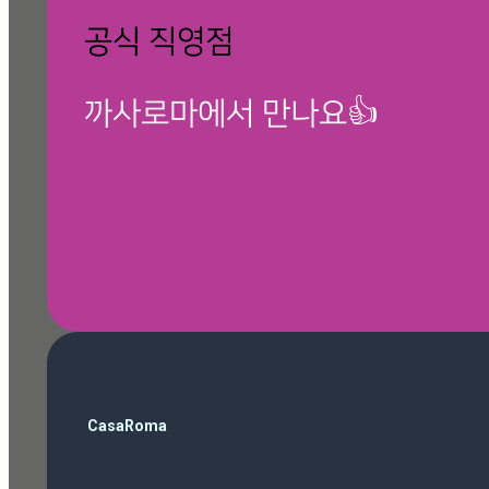
공식 직영점
까사로마에서 만나요👍
🎁 칸스톤 제품보기
검
CasaRoma
색
ballop
(3)
Magazine
(10)
Roma Phantom Ivory
(7)
travertino ivory
(6)