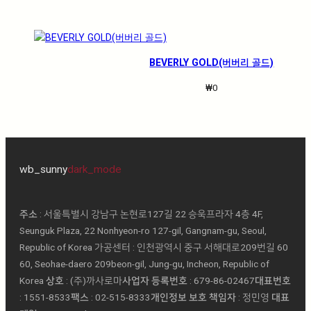
BEVERLY GOLD(버버리 골드)
₩
0
wb_sunny
dark_mode
주소
: 서울특별시 강남구 논현로127길 22 승욱프라자 4층 4F,
Seunguk Plaza, 22 Nonhyeon-ro 127-gil, Gangnam-gu, Seoul,
Republic of Korea 가공센터 : 인천광역시 중구 서해대로209번길 60
60, Seohae-daero 209beon-gil, Jung-gu, Incheon, Republic of
Korea
상호
: (주)까사로마ㅤ
사업자 등록번호
: 679-86-02467ㅤ
대표번호
: 1551-8533ㅤ
팩스
: 02-515-8333ㅤ
개인정보 보호 책임자
: 정민영 ㅤ
대표