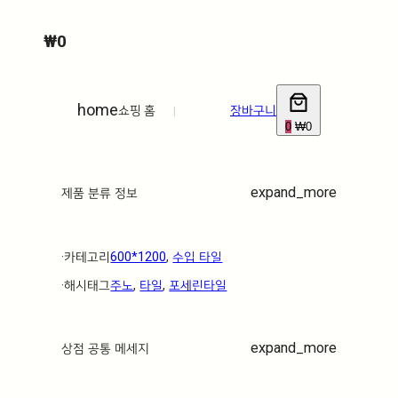
₩
0
home
쇼핑 홈
|
장바구니
0
₩0
expand_more
제품 분류 정보
·ㅤ카테고리ㅤ
600*1200
, 
수입 타일
·ㅤ해시태그ㅤ
주노
, 
타일
, 
포세린타일
expand_more
상점 공통 메세지