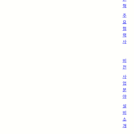
혁
주
요
협
력
사
비
전
사
업
분
야
설
비
소
개