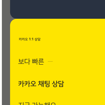
[시공사례] 우장산 힐스테이
트 로마 팬텀 아이보리
현장 : 우장산 힐스테이트 아
파트 제품명 : 로마 팬텀 아
이보리
Posted
8월 7, 2026
카카오 1:1 상담
[시공사례] 수유동
현대빌라 로마 팬텀
보다 빠른
─
아이보리
현장 : 수유동 현대빌
라 제품명 : 로마 팬
텀 아이보리
카카오 채팅 상담
Posted
8월 7, 2026