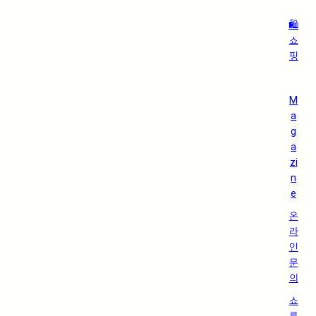
🛍️
쇼
핑
M
a
g
a
zi
n
e
온
라
인
문
의
쇼