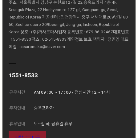
주소
: 서울특별시 강남구 논현로127길 22 승욱프라자 4층 4F,
Seunguk Plaza, 22 Nonhyeon-ro 127-gil, Gangnam-gu, Seoul,
Republic of Korea 가공센터 : 인천광역시 중구 서해대로209번길 60
60, Seohae-daero 209beon-gil, Jung-gu, Incheon, Republic of
Korea
상호
: (주)까사로마ㅤ
사업자 등록번호
: 679-86-02467ㅤ
대표번호
: 1551-8533ㅤ
팩스
: 02-515-8333ㅤ
개인정보 보호 책임자
: 정민영 ㅤ
대표
메일
: casaromako@naver.com
1551-8533
근무시간
AM 09 : 00 ~ 17 : 00 / 점심시간 12 ~ 14시
주차안내
승욱프라자
휴무안내
토~일 국, 공휴일 휴무
카탈로그 다운