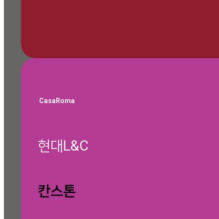
🎁 쇼룸 방문 예약하기
CasaRoma
현대L&C
글 찾기
칸스톤