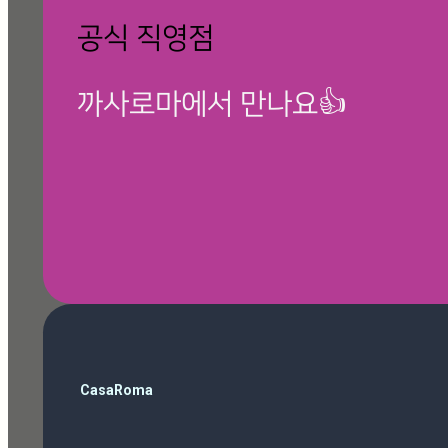
공식 직영점
까사로마에서 만나요👍
🎁 칸스톤 제품보기
검
CasaRoma
색
ballop
(3)
Magazine
(10)
Roma Phantom Ivory
(7)
travertino ivory
(6)