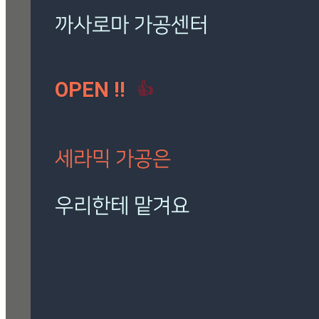
로마 팬텀 아이보리
(7)
밸롭
(3)
보아비스타
(3)
시공사례
(41)
칸스톤
(15)
까사로마 가공센터
트라버티노 아이보리
(5)
OPEN !!
👍
[시공사례] 하남 로마 팬
텀 아이보리
현장 : 하남 제품명 : 로마
팬텀 아이보리
세라믹 가공은
Posted
8월 7, 2026
우리한테 맡겨요
[시공사례] 잠실 래미안 로
마 팬텀 아이보리
재단, 타공, 고스라, 졸리컷, 연마 등
현장 : 잠실 래미안 아파트
정확하고 신속하게 작업해 드립니다.
제품명 : 로마 팬텀 아이보리
Posted
8월 7, 2026
🎁 설비 소개