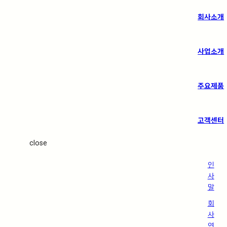
회사소개
사업소개
주요제품
고객센터
close
인
사
말
회
사
연