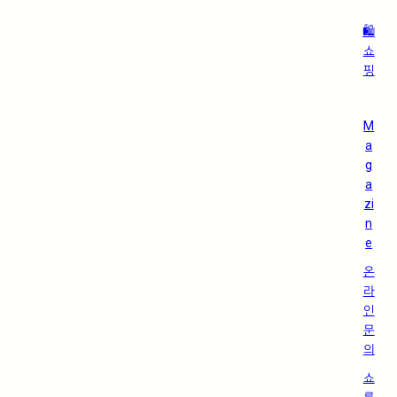
🛍️
쇼
핑
M
a
g
a
zi
n
e
온
라
인
문
의
쇼