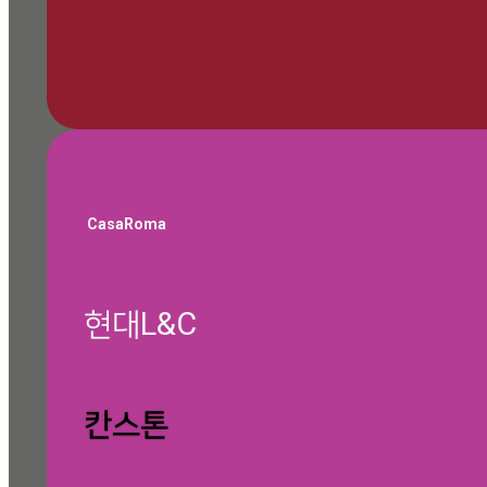
🎁 쇼룸 방문 예약하기
CasaRoma
현대L&C
글 찾기
칸스톤