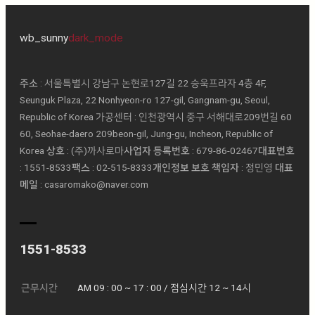
wb_sunny
dark_mode
주소
: 서울특별시 강남구 논현로127길 22 승욱프라자 4층 4F,
Seunguk Plaza, 22 Nonhyeon-ro 127-gil, Gangnam-gu, Seoul,
Republic of Korea 가공센터 : 인천광역시 중구 서해대로209번길 60
60, Seohae-daero 209beon-gil, Jung-gu, Incheon, Republic of
Korea
상호
: (주)까사로마ㅤ
사업자 등록번호
: 679-86-02467ㅤ
대표번호
: 1551-8533ㅤ
팩스
: 02-515-8333ㅤ
개인정보 보호 책임자
: 정민영 ㅤ
대표
메일
: casaromako@naver.com
1551-8533
근무시간
AM 09 : 00 ~ 17 : 00 / 점심시간 12 ~ 14시