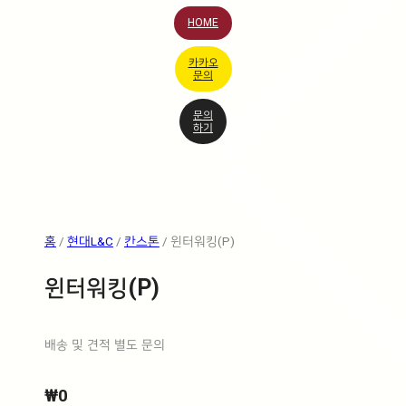
HOME
카카오
문의
문의
하기
홈
/
현대L&C
/
칸스톤
/ 윈터워킹(P)
윈터워킹(P)
배송 및 견적 별도 문의
₩
0