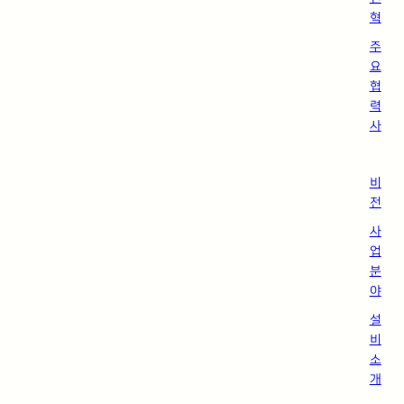
혁
주
요
협
력
사
비
전
사
업
분
야
설
비
소
개