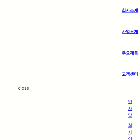
회사소개
사업소개
주요제품
고객센터
close
인
사
말
회
사
연