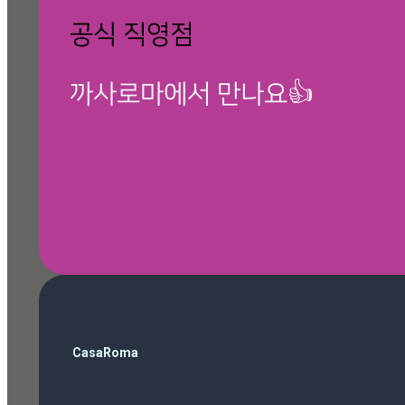
공식 직영점
까사로마에서 만나요👍
🎁 칸스톤 제품보기
검
CasaRoma
색
ballop
(3)
Magazine
(10)
Roma Phantom Ivory
(7)
travertino ivory
(6)