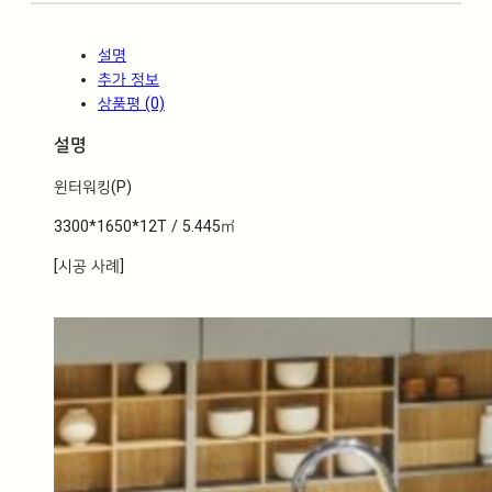
)
수
설명
량
추가 정보
상품평 (0)
설명
윈터워킹(P)
3300*1650*12T / 5.445㎡
[시공 사례]