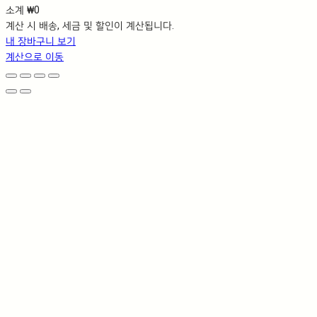
소계
₩0
장
계산 시 배송, 세금 및 할인이 계산됩니다.
바
내 장바구니 보기
구
계산으로 이동
니
에
담
긴
상
품