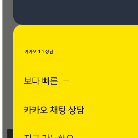
[시공사례] 우장산 힐스테이
트 로마 팬텀 아이보리
현장 : 우장산 힐스테이트 아
파트 제품명 : 로마 팬텀 아
이보리
Posted
8월 7, 2026
카카오 1:1 상담
[시공사례] 수유동 현대빌
라 로마 팬텀 아이보리
보다 빠른
─
현장 : 수유동 현대빌라 제
품명 : 로마 팬텀 아이보리
Posted
8월 7, 2026
카카오 채팅 상담