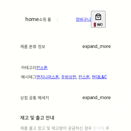
home
쇼핑 홈
|
장바구니
0
₩0
expand_more
제품 분류 정보
·ㅤ카테고리ㅤ
칸스톤
·ㅤ해시태그ㅤ
엔지니어스톤
, 
주방상판
, 
칸스톤
, 
현대L&C
expand_more
상점 공통 메세지
재고 및 출고 안내
제품 출고 창고 및 재고량이 궁금하신 경우 문의해 주