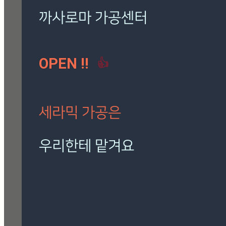
로마 팬텀 아이보리
(7)
밸롭
(3)
보아비스타
(3)
시공사례
(41)
칸스톤
(15)
까사로마 가공센터
트라버티노 아이보리
(5)
OPEN !!
👍
[시공사례] 하남 로마 팬
텀 아이보리
현장 : 하남 제품명 : 로마
팬텀 아이보리
세라믹 가공은
Posted
8월 7, 2026
우리한테 맡겨요
[시공사례] 잠실 래미안 로
마 팬텀 아이보리
재단, 타공, 고스라, 졸리컷, 연마 등
현장 : 잠실 래미안 아파트
정확하고 신속하게 작업해 드립니다.
제품명 : 로마 팬텀 아이보리
Posted
8월 7, 2026
🎁 설비 소개