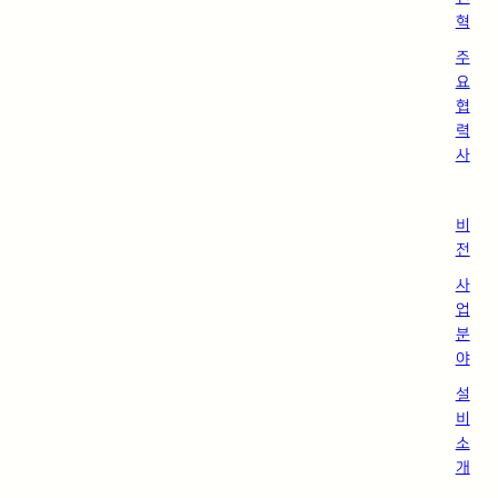
혁
주
요
협
력
사
비
전
사
업
분
야
설
비
소
개