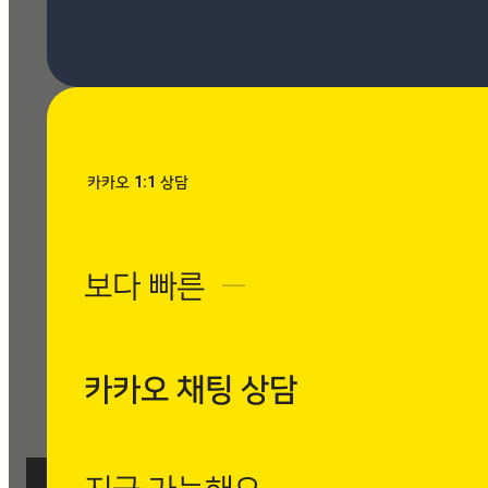
[시공사례] 우장산 힐스테이
트 로마 팬텀 아이보리
현장 : 우장산 힐스테이트 아
파트 제품명 : 로마 팬텀 아
이보리
Posted
8월 7, 2026
카카오 1:1 상담
[시공사례] 수유동 현대빌
라 로마 팬텀 아이보리
보다 빠른
─
현장 : 수유동 현대빌라 제
품명 : 로마 팬텀 아이보리
Posted
8월 7, 2026
카카오 채팅 상담