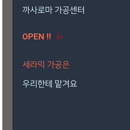
로마 팬텀 아이보리
(7)
밸롭
(3)
보아비스타
(3)
시공사례
(41)
칸스톤
(15)
까사로마 가공센터
트라버티노 아이보리
(5)
OPEN !!
👍
[시공사례] 하남 로마 팬
텀 아이보리
현장 : 하남 제품명 : 로마
팬텀 아이보리
세라믹 가공은
Posted
8월 7, 2026
우리한테 맡겨요
[시공사례] 잠실 래미안 로
마 팬텀 아이보리
재단, 타공, 고스라, 졸리컷, 연마 등
현장 : 잠실 래미안 아파트
정확하고 신속하게 작업해 드립니다.
제품명 : 로마 팬텀 아이보리
Posted
8월 7, 2026
🎁 설비 소개