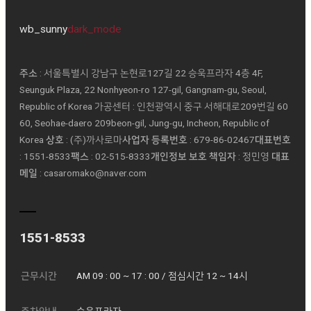
wb_sunny
dark_mode
주소
: 서울특별시 강남구 논현로127길 22 승욱프라자 4층 4F,
Seunguk Plaza, 22 Nonhyeon-ro 127-gil, Gangnam-gu, Seoul,
Republic of Korea 가공센터 : 인천광역시 중구 서해대로209번길 60
60, Seohae-daero 209beon-gil, Jung-gu, Incheon, Republic of
Korea
상호
: (주)까사로마ㅤ
사업자 등록번호
: 679-86-02467ㅤ
대표번호
: 1551-8533ㅤ
팩스
: 02-515-8333ㅤ
개인정보 보호 책임자
: 정민영 ㅤ
대표
메일
: casaromako@naver.com
1551-8533
근무시간
AM 09 : 00 ~ 17 : 00 / 점심시간 12 ~ 14시
주차안내
승욱프라자