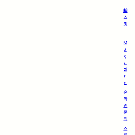
🛍️
쇼
핑
M
a
g
a
zi
n
e
온
라
인
문
의
쇼