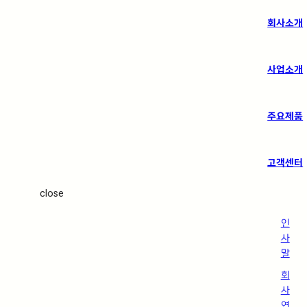
회사소개
사업소개
주요제품
고객센터
close
인
사
말
회
사
연