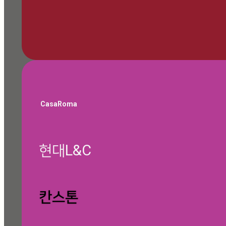
🎁 쇼룸 방문 예약하기
CasaRoma
현대L&C
글 찾기
칸스톤