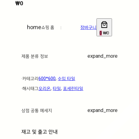
₩
0
home
쇼핑 홈
|
장바구니
0
₩0
expand_more
제품 분류 정보
·ㅤ카테고리ㅤ
600*600
, 
수입 타일
·ㅤ해시태그ㅤ
오리온
, 
타일
, 
포세린타일
expand_more
상점 공통 메세지
재고 및 출고 안내