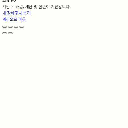
소계
₩0
장
계산 시 배송, 세금 및 할인이 계산됩니다.
바
내 장바구니 보기
구
계산으로 이동
니
에
담
긴
상
품