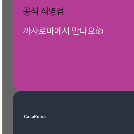
공식 직영점
까사로마에서 만나요👍
🎁 칸스톤 제품보기
검
CasaRoma
색
ballop
(3)
Magazine
(10)
Roma Phantom Ivory
(7)
travertino ivory
(6)