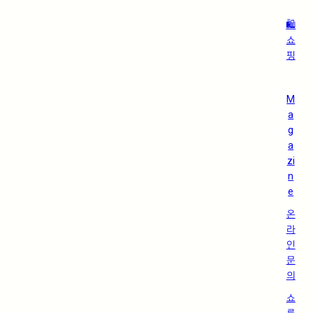
🛍️
쇼
핑
M
a
g
a
zi
n
e
온
라
인
문
의
쇼