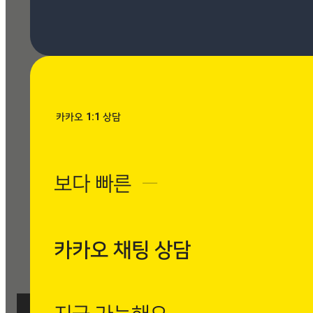
[시공사례] 우장산 힐스테이
트 로마 팬텀 아이보리
현장 : 우장산 힐스테이트 아
파트 제품명 : 로마 팬텀 아
이보리
Posted
8월 7, 2026
카카오 1:1 상담
[시공사례] 수유동 현대빌
라 로마 팬텀 아이보리
보다 빠른
─
현장 : 수유동 현대빌라 제
품명 : 로마 팬텀 아이보리
Posted
8월 7, 2026
카카오 채팅 상담