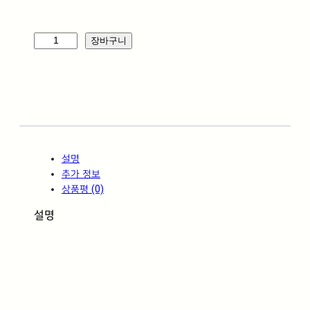
멜
장바구니
리
아
스
틱
오
크
6
설명
0
추가 정보
0
상품평 (0)
*
6
설명
0
0
*
1
8
T