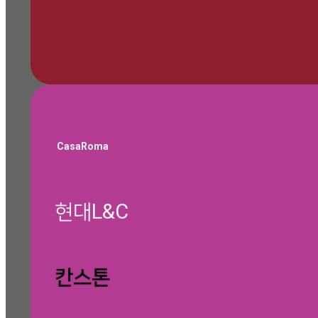
🎁 쇼룸 방문 예약하기
CasaRoma
현대L&C
글 찾기
칸스톤