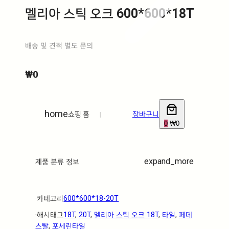
멜리아 스틱 오크 600*600*18T
배송 및 견적 별도 문의
₩
0
home
쇼핑 홈
|
장바구니
0
₩0
expand_more
제품 분류 정보
·ㅤ카테고리ㅤ
600*600*18-20T
·ㅤ해시태그ㅤ
18T
, 
20T
, 
멜리아 스틱 오크 18T
, 
타일
, 
페데
스탈
, 
포세린타일