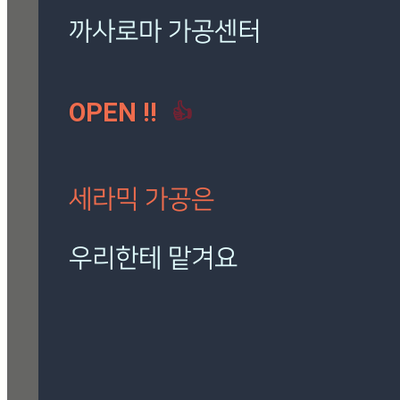
로마 팬텀 아이보리
(7)
밸롭
(3)
보아비스타
(3)
시공사례
(41)
칸스톤
(15)
까사로마 가공센터
트라버티노 아이보리
(5)
OPEN !!
👍
[시공사례] 하남 로마 팬
텀 아이보리
현장 : 하남 제품명 : 로마
팬텀 아이보리
세라믹 가공은
Posted
8월 7, 2026
우리한테 맡겨요
[시공사례] 잠실 래미안 로
마 팬텀 아이보리
재단, 타공, 고스라, 졸리컷, 연마 등
현장 : 잠실 래미안 아파트
정확하고 신속하게 작업해 드립니다.
제품명 : 로마 팬텀 아이보리
Posted
8월 7, 2026
🎁 설비 소개