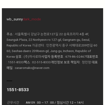
wb_sunny
dark_mode
주소
: 서울특별시 강남구 논현로127길 22 승욱프라자 4층 4F,
Seunguk Plaza, 22 Nonhyeon-ro 127-gil, Gangnam-gu, Seoul,
Republic of Korea 가공센터 : 인천광역시 중구 서해대로209번길 60
60, Seohae-daero 209beon-gil, Jung-gu, Incheon, Republic of
Korea
상호
: (주)까사로마ㅤ
사업자 등록번호
: 679-86-02467ㅤ
대표번호
: 1551-8533ㅤ
팩스
: 02-515-8333ㅤ
개인정보 보호 책임자
: 정민영 ㅤ
대표
메일
: casaromako@naver.com
1551-8533
근무시간
AM 09 : 00 ~ 17 : 00 / 점심시간 12 ~ 14시