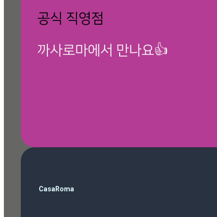
공식 직영점
까사로마에서 만나요👍
🎁 칸스톤 제품보기
검
CasaRoma
색
ballop
(3)
Magazine
(10)
Roma Phantom Ivory
(7)
travertino ivory
(6)