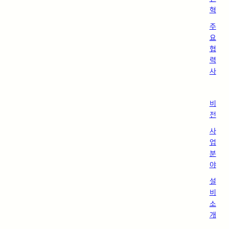
혁
주
요
협
력
사
비
전
사
업
분
야
설
비
소
개