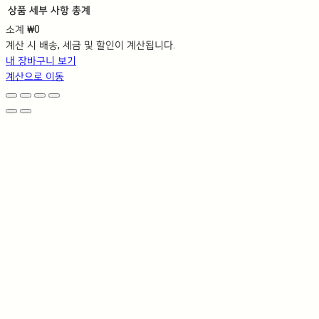
상품
세부 사항
총계
소계
₩0
장
계산 시 배송, 세금 및 할인이 계산됩니다.
바
내 장바구니 보기
구
계산으로 이동
니
에
담
긴
상
품