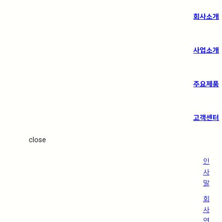
회사소개
사업소개
주요제품
고객센터
close
인
사
말
회
사
연