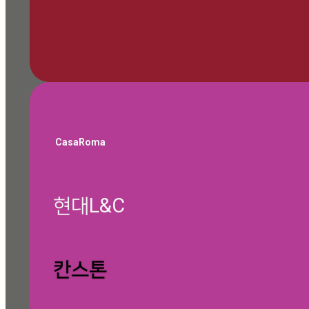
🎁 쇼룸 방문 예약하기
CasaRoma
현대L&C
글 찾기
칸스톤