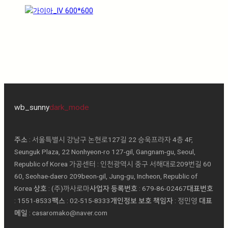
wb_sunny
dark_mode
주소
: 서울특별시 강남구 논현로127길 22 승욱프라자 4층 4F,
Seunguk Plaza, 22 Nonhyeon-ro 127-gil, Gangnam-gu, Seoul,
Republic of Korea 가공센터 : 인천광역시 중구 서해대로209번길 60
60, Seohae-daero 209beon-gil, Jung-gu, Incheon, Republic of
Korea
상호
: (주)까사로마ㅤ
사업자 등록번호
: 679-86-02467ㅤ
대표번호
: 1551-8533ㅤ
팩스
: 02-515-8333ㅤ
개인정보 보호 책임자
: 정민영 ㅤ
대표
메일
: casaromako@naver.com