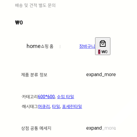
배송 및 견적 별도 문의
₩
0
home
쇼핑 홈
|
장바구니
0
₩0
expand_more
제품 분류 정보
·ㅤ카테고리ㅤ
600*600
, 
수입 타일
·ㅤ해시태그ㅤ
머큐리
, 
타일
, 
포세린타일
expand_more
상점 공통 메세지