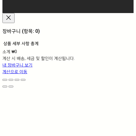
장바구니
(항목: 0)
상품
세부 사항
총계
소계
₩0
장
계산 시 배송, 세금 및 할인이 계산됩니다.
바
내 장바구니 보기
구
계산으로 이동
니
에
담
긴
상
품