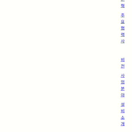
혁
주
요
협
력
사
비
전
사
업
분
야
설
비
소
개