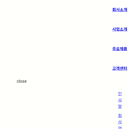
회사소개
사업소개
주요제품
고객센터
close
인
사
말
회
사
연