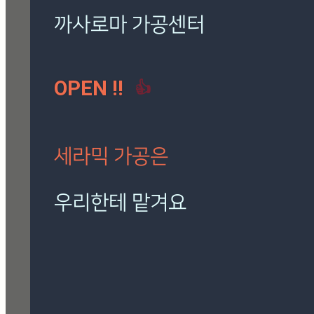
로마 팬텀 아이보리
(7)
밸롭
(3)
보아비스타
(3)
시공사례
(41)
칸스톤
(15)
까사로마 가공센터
트라버티노 아이보리
(5)
OPEN !!
👍
[시공사례] 하남 로마 팬
텀 아이보리
현장 : 하남 제품명 : 로마
팬텀 아이보리
세라믹 가공은
Posted
8월 7, 2026
우리한테 맡겨요
[시공사례] 잠실 래미안 로
마 팬텀 아이보리
재단, 타공, 고스라, 졸리컷, 연마 등
현장 : 잠실 래미안 아파트
정확하고 신속하게 작업해 드립니다.
제품명 : 로마 팬텀 아이보리
Posted
8월 7, 2026
🎁 설비 소개