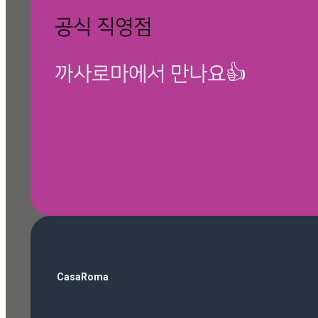
공식 직영점
까사로마에서 만나요👍
🎁 칸스톤 제품보기
검
CasaRoma
색
ballop
(3)
Magazine
(10)
Roma Phantom Ivory
(7)
travertino ivory
(6)