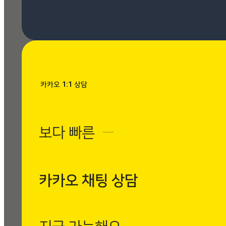
[시공사례] 우장산 힐스테이
트 로마 팬텀 아이보리
현장 : 우장산 힐스테이트 아
파트 제품명 : 로마 팬텀 아
이보리
Posted
8월 7, 2026
카카오 1:1 상담
[시공사례] 수유동
현대빌라 로마 팬텀
보다 빠른
─
아이보리
현장 : 수유동 현대빌
라 제품명 : 로마 팬
텀 아이보리
카카오 채팅 상담
Posted
8월 7, 2026