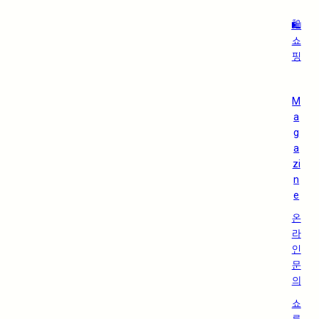
🛍️
쇼
핑
M
a
g
a
zi
n
e
온
라
인
문
의
쇼