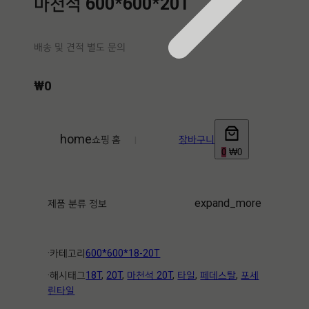
마천석 600*600*20T
배송 및 견적 별도 문의
₩
0
home
쇼핑 홈
|
장바구니
0
₩0
expand_more
제품 분류 정보
·ㅤ카테고리ㅤ
600*600*18-20T
·ㅤ해시태그ㅤ
18T
, 
20T
, 
마천석 20T
, 
타일
, 
페데스탈
, 
포세
린타일