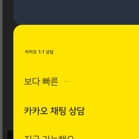
[시공사례] 동탄 오량듀크 2
차 마필
현장 : 동탄 오량듀크 2차 제
품명 : Marfil 마필
Posted
7월 9, 2026
카카오 1:1 상담
[시공사례] 가락동 동궁리치웰
아파트 로마 팬텀 아이보리
보다 빠른
─
현장 : 가락동 동궁리치웰 아파
트 제품명 : Roma Phantom
Ivory 로마 팬텀 아이보리
Posted
7월 9, 2026
카카오 채팅 상담