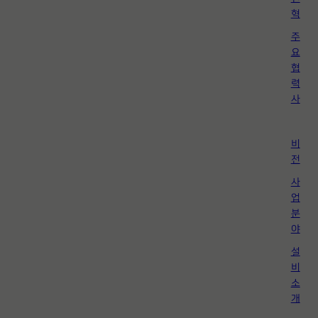
혁
주
요
협
력
사
비
전
사
업
분
야
설
비
소
개