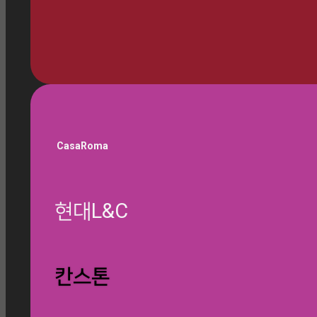
🎁 쇼룸 방문 예약하기
CasaRoma
현대L&C
글 찾기
칸스톤