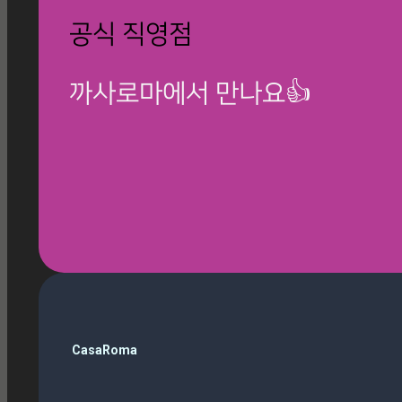
공식 직영점
까사로마에서 만나요👍
🎁 칸스톤 제품보기
검
CasaRoma
색
Beverly Gold
(1)
Magazine
(10)
Marfil
(1)
Roma Phantom Grey
(1)