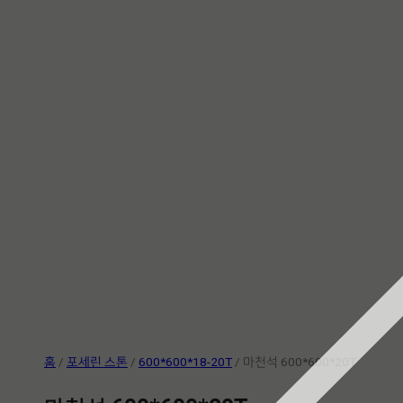
홈
/
포세린 스톤
/
600*600*18-20T
/ 마천석 600*600*20T