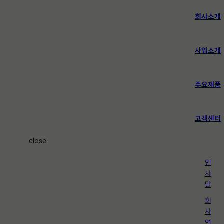
회사소개
사업소개
주요제품
고객센터
close
인
사
말
회
사
연