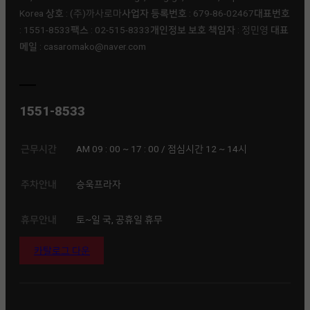
Korea
상호
: (주)까사로마ㅤ
사업자 등록번호
: 679-86-02467ㅤ
대표번호
: 1551-8533ㅤ
팩스
: 02-515-8333ㅤ
개인정보 보호 책임자
: 정민영 ㅤ
대표
메일
: casaromako@naver.com
1551-8533
근무시간
AM 09 : 00 ~ 17 : 00 / 점심시간 12 ~ 14시
주차안내
승욱프라자
휴무안내
토~일 국, 공휴일 휴무
카탈로그 다운