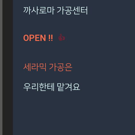
Roma Phantom Ivory
(1)
로마 팬텀 아이보리
(1)
마필
(1)
까사로마 가공센터
버버리 골드
(1)
시공사례
(5)
칸스톤
(1)
OPEN !!
👍
[시공사례] 잠원 훼밀리 아파트 칸스톤 타히티안크
림
현장 : 잠원 훼밀리 아파트 제품명 : 칸스톤 타히티안
크
세라믹 가공은
Posted
7월 27, 2026
우리한테 맡겨요
[시공사례] 신도림 아파트 버
버리 골드
재단, 타공, 고스라, 졸리컷, 연마 등
현장 : 신도림 아파트 제품명 :
정확하고 신속하게 작업해 드립니다.
Beverly Gold 버버리 골드
Posted
7월 27, 2026
🎁 설비 소개