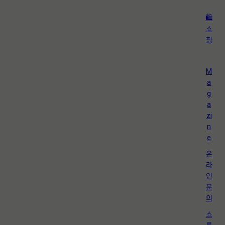
🛍️
쇼
핑
M
a
g
a
zi
n
e
온
라
인
문
의
쇼