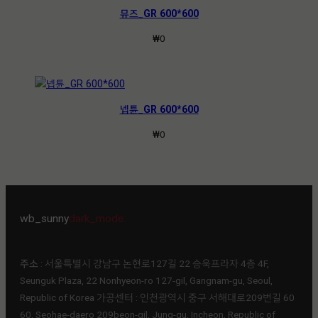
뮤즈_GR 600*600
₩
0
넵튠_GR 600*600
₩
0
wb_sunny
dark_mode
주소
: 서울특별시 강남구 논현로127길 22 승욱프라자 4층 4F,
Seunguk Plaza, 22 Nonhyeon-ro 127-gil, Gangnam-gu, Seoul,
Republic of Korea 가공센터 : 인천광역시 중구 서해대로209번길 60
60, Seohae-daero 209beon-gil, Jung-gu, Incheon, Republic of