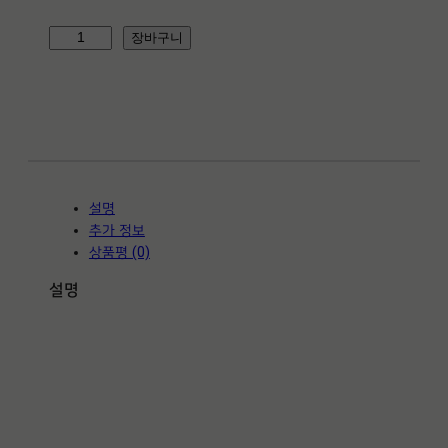
마
장바구니
천
석
6
0
0
*
6
설명
0
추가 정보
0
상품평 (0)
*
2
설명
0
T
수
량