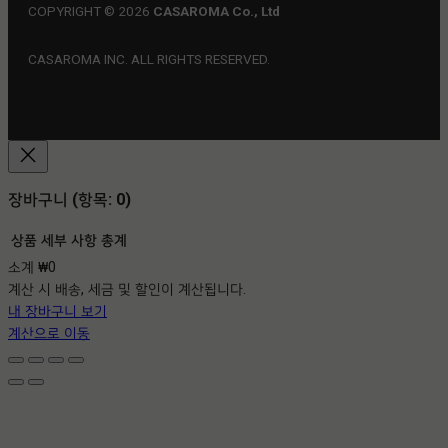
COPYRIGHT © 2026
CASAROMA Co., Ltd
CASAROMA INC. ALL RIGHTS RESERVED.
장바구니
(항목: 0)
상품
세부 사항
총계
소계
₩0
장
계산 시 배송, 세금 및 할인이 계산됩니다.
바
내 장바구니 보기
구
계산으로 이동
니
에
담
긴