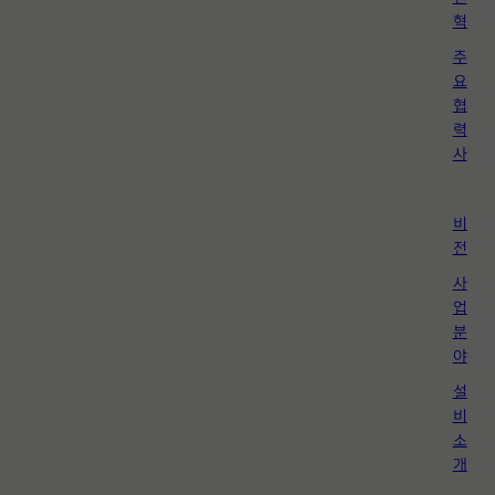
혁
주
요
협
력
사
비
전
사
업
분
야
설
비
소
개