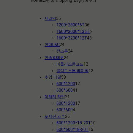
home
쇼핑 홈
shopping_bag
장바구니
|
5
세라믹
55
5
3
1200*2800*6T
36
개
6
2
1600*3000*13.5T
2
상
개
4
개
1600*3200*12T
48
품
2
상
8
상
현대L&C
24
4
2
품
개
품
칸스톤
24
개
2
4
상
한솔홈데코
24
상
4
개
1
품
아틀라스콩코드
12
품
개
상
2
1
콜렉트스톤 베이직
12
5
상
품
개
2
수입 타일
58
8
품
1
상
개
600*1200
17
개
4
7
품
상
600*600
41
상
2
1
개
품
이태리 타일
21
품
1
개
상
1
600*1200
17
개
4
상
품
7
600*600
4
상
2
개
품
개
포세린 스톤
25
품
5
상
상
1
600*1200*18-20T
10
개
품
품
1
0
600*600*18-20T
15