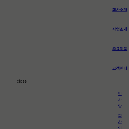
콘
텐
회사소개
츠
로
바
사업소개
로
가
기
주요제품
고객센터
close
인
사
말
회
사
연