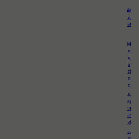
🛍️
쇼
핑
M
a
g
a
zi
n
e
온
라
인
문
의
쇼