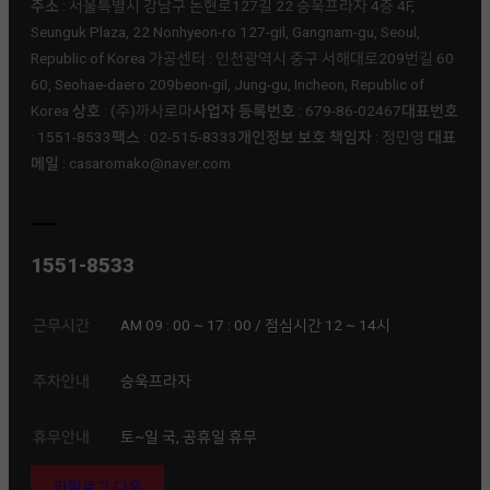
주소
: 서울특별시 강남구 논현로127길 22 승욱프라자 4층 4F,
Seunguk Plaza, 22 Nonhyeon-ro 127-gil, Gangnam-gu, Seoul,
Republic of Korea 가공센터 : 인천광역시 중구 서해대로209번길 60
60, Seohae-daero 209beon-gil, Jung-gu, Incheon, Republic of
Korea
상호
: (주)까사로마ㅤ
사업자 등록번호
: 679-86-02467ㅤ
대표번호
: 1551-8533ㅤ
팩스
: 02-515-8333ㅤ
개인정보 보호 책임자
: 정민영 ㅤ
대표
메일
: casaromako@naver.com
1551-8533
근무시간
AM 09 : 00 ~ 17 : 00 / 점심시간 12 ~ 14시
주차안내
승욱프라자
휴무안내
토~일 국, 공휴일 휴무
카탈로그 다운