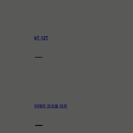
상
5
개
품
개
상
상
품
품
Ceramic
6T·12T
프리미엄 세라믹
Pocerin
이태리 감성을 담은
명품 포세린 타일