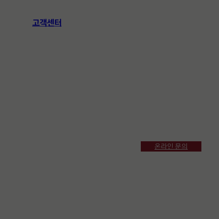
고객센터
온라인 문의