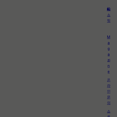
🛍️
쇼
핑
M
a
g
a
zi
n
e
온
라
인
문
의
쇼