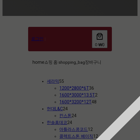
로그인
|
0
₩0
home
쇼핑 홈
shopping_bag
장바구니
|
5
세라믹
55
5
3
1200*2800*6T
36
개
6
2
1600*3000*13.5T
2
상
개
4
개
1600*3200*12T
48
품
2
상
8
상
현대L&C
24
4
2
품
개
품
칸스톤
24
개
2
4
상
한솔홈데코
24
상
4
개
1
품
아틀라스콩코드
12
품
개
상
2
1
콜렉트스톤 베이직
12