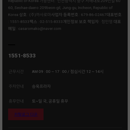
Republic of Korea 가공센터 : 인천광역시 중구 서해대로209번길 60
60, Seohae-daero 209beon-gil, Jung-gu, Incheon, Republic of
Korea
상호
: (주)까사로마ㅤ
사업자 등록번호
: 679-86-02467ㅤ
대표번호
: 1551-8533ㅤ
팩스
: 02-515-8333ㅤ
개인정보 보호 책임자
: 정민영 ㅤ
대표
메일
: casaromako@naver.com
1551-8533
근무시간
AM 09 : 00 ~ 17 : 00 / 점심시간 12 ~ 14시
주차안내
승욱프라자
휴무안내
토~일 국, 공휴일 휴무
카탈로그 다운