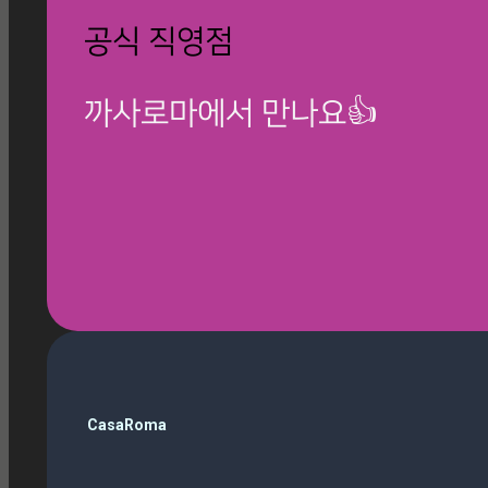
공식 직영점
까사로마에서 만나요👍
🎁 칸스톤 제품보기
검
CasaRoma
색
ballop
(3)
Magazine
(10)
Roma Phantom Ivory
(7)
travertino ivory
(6)