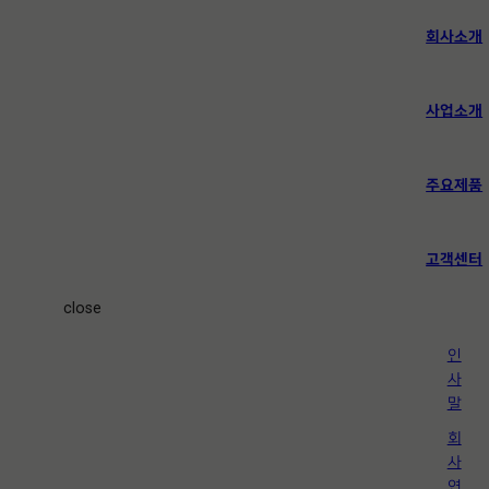
콘
텐
회사소개
츠
로
바
사업소개
로
가
기
주요제품
고객센터
close
인
사
말
회
사
연