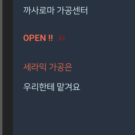
로마 팬텀 아이보리
(7)
밸롭
(3)
보아비스타
(3)
시공사례
(41)
칸스톤
(15)
까사로마 가공센터
트라버티노 아이보리
(5)
OPEN !!
👍
[시공사례] 하남 로마 팬
텀 아이보리
현장 : 하남 제품명 : 로마
팬텀 아이보리
세라믹 가공은
Posted
8월 7, 2026
우리한테 맡겨요
[시공사례] 잠실 래미안 로
마 팬텀 아이보리
재단, 타공, 고스라, 졸리컷, 연마 등
현장 : 잠실 래미안 아파트
정확하고 신속하게 작업해 드립니다.
제품명 : 로마 팬텀 아이보리
Posted
8월 7, 2026
🎁 설비 소개