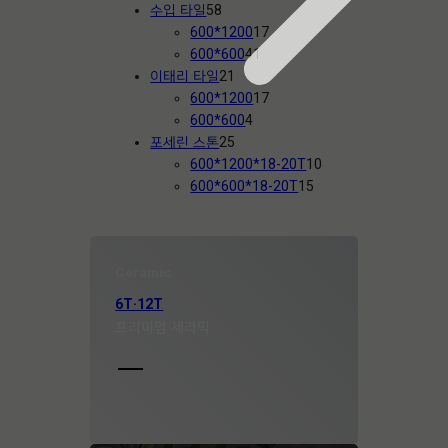
5
상
품
개
2
수입 타일
58
8
품
1
상
개
600*1200
17
개
4
7
품
상
600*600
41
상
2
1
개
품
이태리 타일
21
품
1
개
상
1
600*1200
17
개
4
상
품
7
600*600
4
상
2
개
품
개
포세린 스톤
25
품
5
상
상
1
600*1200*18-20T
10
개
품
품
1
0
600*600*18-20T
15
상
5
개
품
개
상
상
품
Ceramic
품
6T·12T
프리미엄 세라믹