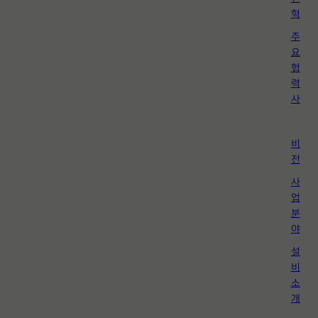
혁
주
요
협
력
사
비
전
사
업
분
야
설
비
소
개