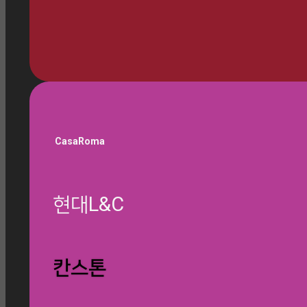
🎁 쇼룸 방문 예약하기
CasaRoma
현대L&C
글 찾기
칸스톤